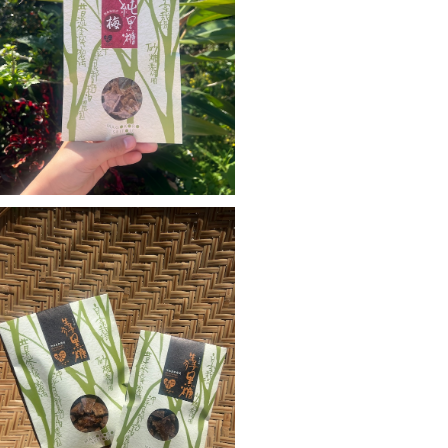
純黒糖 梅入り 大(100g)
¥600
純黒糖 生姜入り小(50g)
¥300