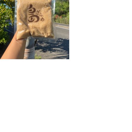
島ざらめ
¥500