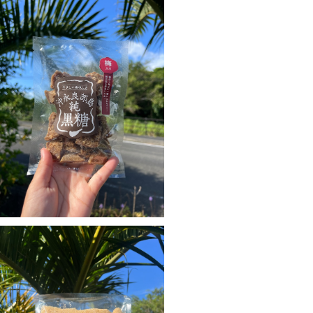
純黒糖 梅入り130g
¥500