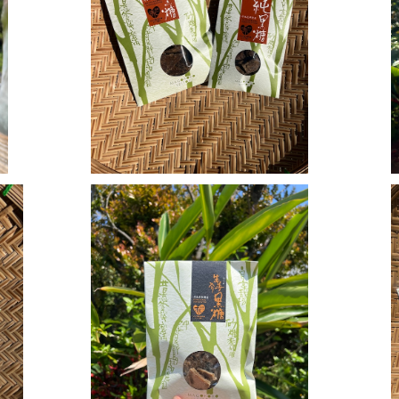
純黒糖 小(50g)
¥300
純黒糖 生姜入り 大(100g)
¥600