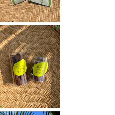
糖蜜アンダギー 大(180g)
¥800