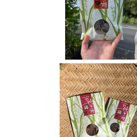
純黒糖 大(100g)
¥600
純黒糖 梅入り 小(50g)
¥300